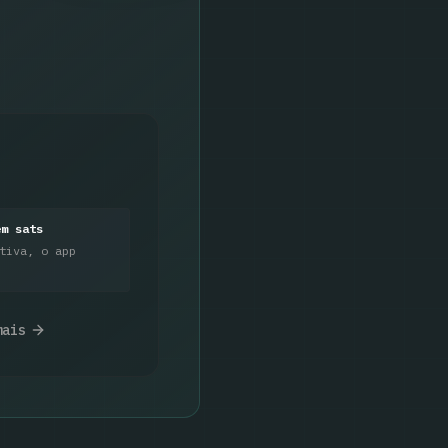
em sats
tiva, o app
mais