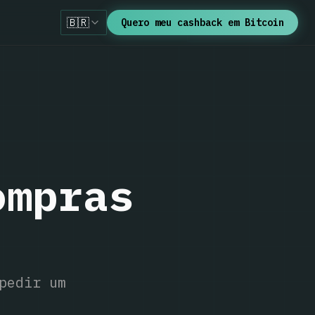
🇧🇷
Quero meu cashback em Bitcoin
🇧🇷
Português
ompras
pedir um