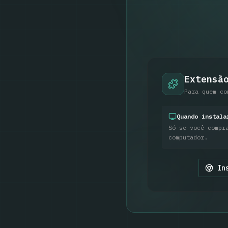
Extensã
Para quem co
Quando instala
Só se você compr
computador.
In