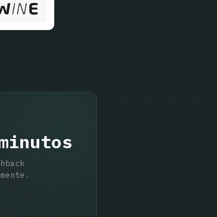
minutos
shback
mente.