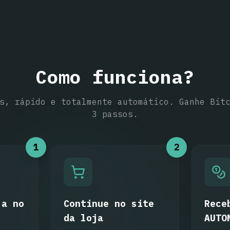
Como funciona?
s, rápido e totalmente automático. Ganhe Bit
3 passos.
1
2
ja no
Continue no site
Rece
da loja
AUTO