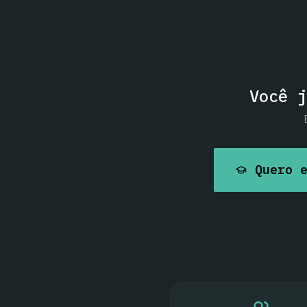
Você j
Quero 