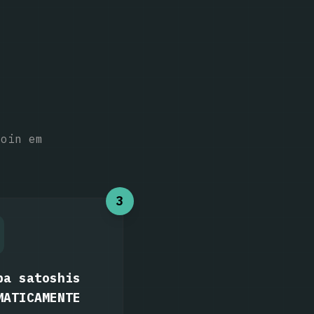
coin em
3
ba satoshis
MATICAMENTE