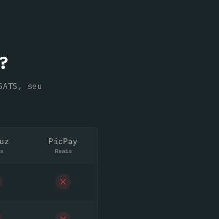
?
SATS, seu
uz
Pic
Pay
s
Reais