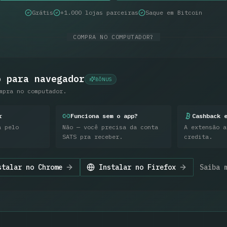
Grátis
+1.000 lojas parceiras
Saque em Bitcoin
COMPRA NO COMPUTADOR?
o para navegador
BÔNUS
mpra no computador.
r
Funciona sem o app?
Cashback 
a pelo
Não — você precisa da conta
A extensão a
SATS pra receber.
credita.
stalar no
Chrome
Instalar no
Firefox
Saiba 